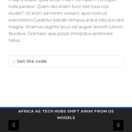
nulla pariatur. Quam diu etiam furor iste tuus nos
eludet? Ut enim ad minim veniam, quis nostrud
exercitation.Curabitur blandit tempus ardua ridiculus sed
magna. Vivamus sagittis lacus vel augue laoreet rutrum
faucibus. Sed haec quis possit intrepidus aestimare
tellus.
Get the code
CHINA’S LOW-COST AI GAINS GROUND ACROSS
IRAN, OMAN DISCUSS CHARGING UP TO 7% FEE
PEZESHKIAN SAYS US, ISRAEL THOUGHT THEY
AFRICA AS TECH HUBS SHIFT AWAY FROM US
COULD TAKE OVER IRAN ‘IN 48 HOURS’
ON HORMUZ CARGO TRANSIT
MODELS